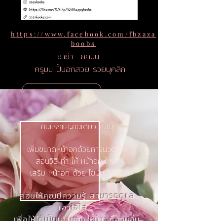
https://www.facebook.com/fbzaza
boobs
ซาซ่า ภคมน
ครูมน ปั้นอกสวย รวยบุคลิก
คนแรกและคนเดียว สอน
เพิ่มขนาดหน้าอกด้วยการนวดโกย
สอน​วิธี ทํา ให้ หน้าอก ใหญ่
เสริม หน้าอก ด้วย ไขมันตัวเอง
สอนให้คุณมีความรู้ สามารถดูแล
เอาใจใส่
เพื่อให้ได้เป็นเจ้าของ หน้าอกอวบอิ่ม