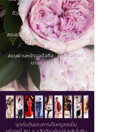
สุขภาพดี
ด้วยปลายนิ้วตัวเอง อย่างยั่งยืน
ตลอดชีวิต
...
สอนเลือก และใส่เสื้อใน เพื่อแก้ปัญหา
หน้าอก เฉพาะบุคคล
สอนผ่านหน้าจอมือถือ, คอมพิวเตอร์
นานกว่า 10 ปี
จุดเริ่มต้นของการเป็นครูสอนปั้น
หน้าอกนี้ คิด ๆ แล้วต้องย้อนนับกลับไปถึง