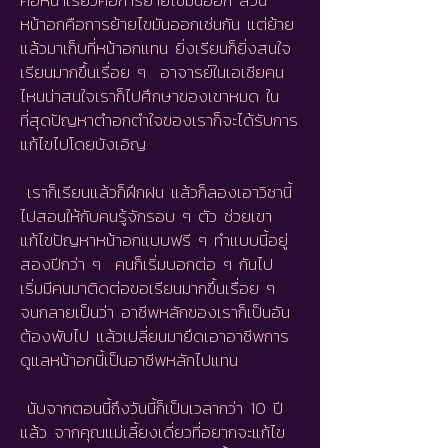
คือหน้าเรียวคือการย้ายไขมันออก ส่วน
หน้าอกคือการย้ายไขมันออกเช่นกัน แต่ย้าย
แล้วมาเก็บที่หน้าอกแทน ยิ่งเรียนก็ยิ่งสนใจ
เรียนมากขึ้นเรื่อย ๆ อาจารย์ในเอเชียคน
ไหนน่าสนใจเราก็ไปศึกษาของเขาหมด ใน
ที่สุดปัญหาตำอกตำใจของเราก็จะได้รับการ
แก้ไขไปโดยบังเอิญ
เราก็เรียนแล้วก็ฝึกฝน แล้วก็ลองเอาวิชานี้
ไปสอนให้กับคนรู้จักรอบ ๆ ตัว ช่วยเขา
แก้ไขปัญหาหน้าอกแบบฟรี ๆ ทำแบบนี้อยู่
สองปีกว่า ๆ คนก็เริ่มบอกต่อ ๆ กันไป
เริ่มมีคนมาติดต่อขอเรียนมากขึ้นเรื่อย ๆ
จนกลายเป็นว่า อาชีพหลักของเราก็เป็นอัน
ต้องพับไป แล้วเปลี่ยนมายึดเอาอาชีพการ
ดูแลหน้าอกนี้เป็นอาชีพหลักไปแทน
นับจากตอนนี้ถึงวันนี้ก็เป็นเวลากว่า 10 ปี
แล้ว จากคุณแม่เลี้ยงเดี่ยวที่อยากจะแก้ไข