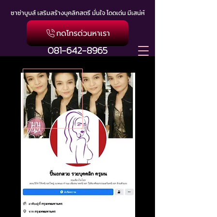
ซาซ่าบูบส์ เสริมสร้างบุคลิกสตรี มั่นใจ โดดเด่น มีเสน่ห์
กดโทรด่วนหาเรา
081-642-8965