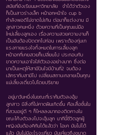
สมัยที่ยังเรียนมหาวิทยาลัย จำได้ว่าตัวเอง
ก็เป็นสาวร่างเล็ก หน้าอกหน้าใจ cup b
กำลังพอดีไม่ขาดไม่เกิน ต่อมาก็แต่งงาน มี
ลูกสาวคนหนึ่ง ด้วยความที่เป็นคุณแม่มือ
ใหม่เลี้ยงลูกเอง เรื่องความสวยความงามก็
เป็นอันต้องปัดตกไปก่อน เพราะต้องทุ่มเท
แรงกายแรงใจทั้งหมดในการเลี้ยงลูก
หน้าอกที่เคยสวยก็เปลี่ยนไป ประกอบกับ
ขาดความเอาใจใส่ตัวเองอย่างมาก ซึ่งต่อ
มาเป็นเหตุให้สามีปันใจมีบ้านที่2 จนต้อง
เลิกรากับสามีไป เปลี่ยนสถานะกลายเป็นคุณ
แม่เลี้ยงเดี่ยวไปโดยปริยาย
อยู่มาวันหนึ่งในขณะที่เราก้มตัวลงอุ้ม
ลูกสาว มีสิ่งที่ไม่คาดฝันเกิดขึ้น คือเสื้อชั้นใน
ที่สวมอยู่ดี ๆ ก็ไหลลงมากองติดคางใน
ขณะโค้งตัวลงไปจะอุ้มลูก นาทีนี้ชีวิตลูกผู้
หญิงมันต้องคิกันได้แล้วว่า โอเค มันไม่ได้
แล้ว มันไม่มีอะไรจะเกี่ยว มันเหี่ยวถึงขนาด