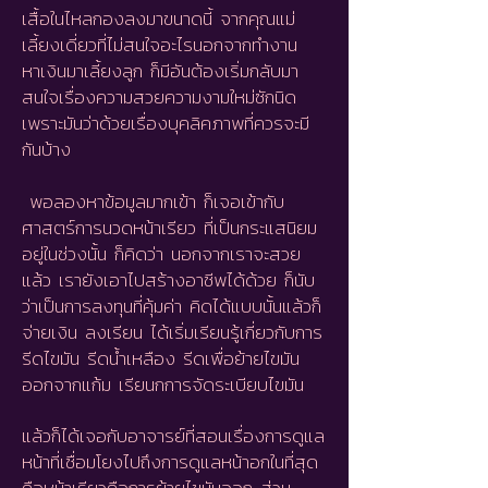
เสื้อในไหลกองลงมาขนาดนี้ จากคุณแม่
เลี้ยงเดี่ยวที่ไม่สนใจอะไรนอกจากทำงาน
หาเงินมาเลี้ยงลูก ก็มีอันต้องเริ่มกลับมา
สนใจเรื่องความสวยความงามใหม่ซักนิด
เพราะมันว่าด้วยเรื่องบุคลิคภาพที่ควรจะมี
กันบ้าง
พอลองหาข้อมูลมากเข้า ก็เจอเข้ากับ
ศาสตร์การนวดหน้าเรียว ที่เป็นกระแสนิยม
อยู่ในช่วงนั้น ก็คิดว่า นอกจากเราจะสวย
แล้ว เรายังเอาไปสร้างอาชีพได้ด้วย ก็นับ
ว่าเป็นการลงทุนที่คุ้มค่า คิดได้แบบนั้นแล้วก็
จ่ายเงิน ลงเรียน ได้เริ่มเรียนรู้เกี่ยวกับการ
รีดไขมัน รีดน้ำเหลือง รีดเพื่อย้ายไขมัน
ออกจากแก้ม เรียนกการจัดระเบียบไขมัน
แล้วก็ได้เจอกับอาจารย์ที่สอนเรื่องการดูแล
หน้าที่เชื่อมโยงไปถึงการดูแลหน้าอกในที่สุด